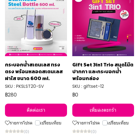
กระบอกน้ำสเตนเลส ทรง
Gift Set 3in1 Trio สมุดโน๊ต
ตรง พร้อมหลอดสเตนเลส
ปากกา และกระบอกน้ำ
ฝาใส ขนาด 600 ml.
พร้อมกล่อง
SKU : PKSLST20-SV
SKU : giftset-12
฿280
฿0
ติดต่อเรา
เพิ่มลงตะกร้า
รายการโปรด
เปรียบเทียบ
รายการโปรด
เปรียบเทียบ
(0)
(0)