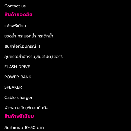
Contact us
สินค้ายอดฮิต
แก้วพรีเมียม
ขวดน้ำ กระบอกน้ำ กระติกน้ำ
สินค้าไอที,อุปกรณ์ IT
อุปกรณ์สำนักงาน,สมุดโน้ต,ไดอารี่
FLASH DRIVE
POWER BANK
SPEAKER
Cable charger
พัดพลาสติก,พัดลมมือถือ
สินค้าพรีเมียม
สินค้าในงบ 10-50 บาท