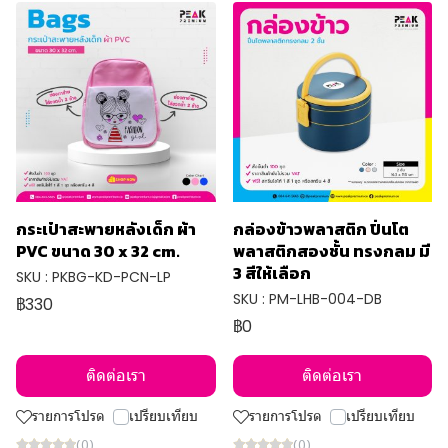
กระเป๋าสะพายหลังเด็ก ผ้า
กล่องข้าวพลาสติก ปิ่นโต
PVC ขนาด 30 x 32 cm.
พลาสติกสองชั้น ทรงกลม มี
3 สีให้เลือก
SKU : PKBG-KD-PCN-LP
SKU : PM-LHB-004-DB
฿330
฿0
ติดต่อเรา
ติดต่อเรา
รายการโปรด
เปรียบเทียบ
รายการโปรด
เปรียบเทียบ
(0)
(0)