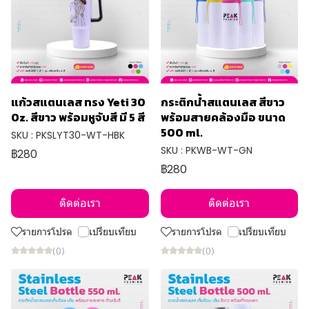
แก้วสแตนเลส ทรง Yeti 30
กระติกน้ำสแตนเลส สีขาว
Oz. สีขาว พร้อมหูจับสี มี 5 สี
พร้อมสายคล้องมือ ขนาด
500 ml.
SKU : PKSLYT30-WT-HBK
SKU : PKWB-WT-GN
฿280
฿280
ติดต่อเรา
ติดต่อเรา
รายการโปรด
เปรียบเทียบ
รายการโปรด
เปรียบเทียบ
(0)
(0)