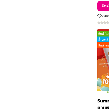
Phone Holder Speaker
กล่องข้าว
ติดต
USB Cable charger 3
เก้าอี้
connector
ราย
ที่ติดมือถือ Pop Socket
สินค้าใหม
สั่งจองล
สินค้าแ
Summ
กาแฟด