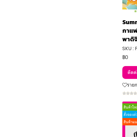
Summ
กาแฟ
พาดิจ
SKU :
฿0
ติดต
ราย
สินค้าใหม
สั่งจองล
สินค้าแ