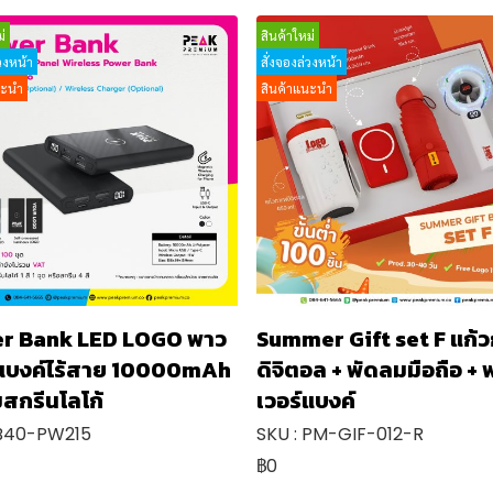
่
สินค้าใหม่
่วงหน้า
สั่งจองล่วงหน้า
นะนำ
สินค้าแนะนำ
r Bank LED LOGO พาว
Summer Gift set F แก้
์แบงค์ไร้สาย 10000mAh
ดิจิตอล + พัดลมมือถือ + 
สกรีนโลโก้
เวอร์แบงค์
 B40-PW215
SKU : PM-GIF-012-R
฿0