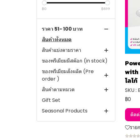
฿0
฿899
ราคา 51- 100 บาท
สินค้าทั้งหมด
สินค้าแบ่งตามราคา
ของพรีเมียมมีสต๊อก (in stock)
ราคาไม่เกิน 50 บาท
Powe
with
ของพรีเมียมสั่งผลิต (Pre
ราคา 50- 100 บาท
order )
โลโก้
ราคา 101-150 บาท
สินค้าตามหมวด
Gift Set
SKU :
ราคา 151-200 บาท
฿0
Gift Set
แก้วน้ำ
แก้วเซรามิค
ราคา 201-250 บาท
Seasonal Products
ขวดน้ำ กระบอกน้ำ กระติกน้ำ
แก้วน้ำอื่นๆ
ราคา 251-300 บาท
ติดต
เสื้อยืด
กระเป๋า ถุงผ้า
สินค้าหน้าฝน
ราคา 301-400 บาท
ราย
กระเป๋า ถุงผ้า
ขวดน้ำสเตนเลส อลูมิเนียม
สินค้าสงกรานต์
ราคา 401-500 บาท