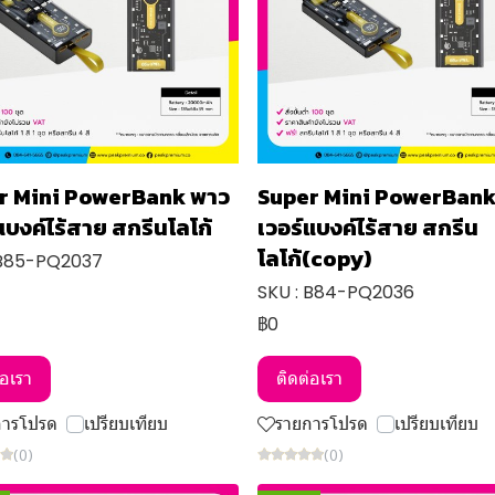
r Mini PowerBank พาว
Super Mini PowerBank
แบงค์ไร้สาย สกรีนโลโก้
เวอร์แบงค์ไร้สาย สกรีน
โลโก้(copy)
 B85-PQ2037
SKU : B84-PQ2036
฿0
่อเรา
ติดต่อเรา
การโปรด
เปรียบเทียบ
รายการโปรด
เปรียบเทียบ
(0)
(0)