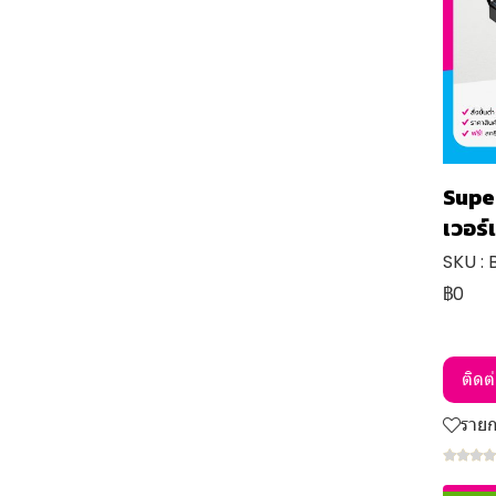
Supe
เวอร์
SKU :
฿0
ติดต
ราย