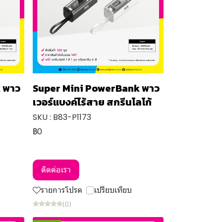
 พาว
Super Mini PowerBank พาว
เวอร์แบงค์ไร้สาย สกรีนโลโก้
SKU : B83-P1173
฿0
ติดต่อเรา
รายการโปรด
เปรียบเทียบ
(0)