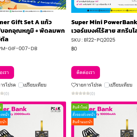
er Gift Set A แก้ว
Super Mini PowerBank
บอกอุณหภูมิ + พัดลมพก
เวอร์แบงค์ไร้สาย สกรีนโล
ิทัล
SKU : B122-PQ2025
 PM-GIF-007-DB
฿0
่อเรา
ติดต่อเรา
การโปรด
เปรียบเทียบ
รายการโปรด
เปรียบเทียบ
(0)
(0)
่
สินค้าใหม่
่วงหน้า
สั่งจองล่วงหน้า
นะนำ
สินค้าแนะนำ