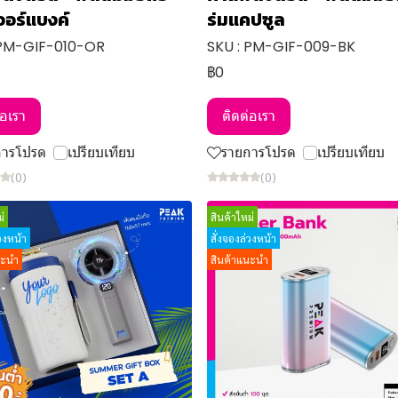
วอร์แบงค์
ร่มแคปซูล
 PM-GIF-010-OR
SKU : PM-GIF-009-BK
฿0
่อเรา
ติดต่อเรา
การโปรด
เปรียบเทียบ
รายการโปรด
เปรียบเทียบ
(0)
(0)
่
สินค้าใหม่
่วงหน้า
สั่งจองล่วงหน้า
นะนำ
สินค้าแนะนำ