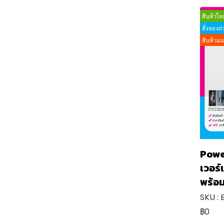
หมอน / ผ้าห่ม
กระบอกน้ำ กระติกน้ำ
ราคา 501-600 บาท
สินค้าใหม
ร่มพรีเมี่ยม
ร่มพรีเมียม
ราคา 601 บาท ขึ้นไป
สั่งจองล
พวงกุญแจ
หมอน & ผ้าห่ม
สินค้าแ
พัดพลาสติก,พัดลมมือถือ
หมวก
ของใช้ในบ้าน
เสื้อ
สินค้า New Normal
จานเซรามิก
สินค้า Eco Friendly
จิ๊กซอว์
สินค้าสำนักงาน
กรอบรูป , คริสตัล
สินค้า IT Gadget
นาฬิกา
สมุดโน๊ต,ไดอารี่
Powe
สินค้าอื่นๆ
พวงกุญแจ
ดินสอ ,ปากกา
ที่ตั้งมือถือ
เวอร
สินค้าไอที Gadget
FLASH DRIVE
เข็มกลัด brooch
พร้อม
สินค้า New Normal
POWER BANK
ที่เปิดขวด
SKU :
สินค้าอื่นๆ
SPEAKER
กระจก mirror
฿0