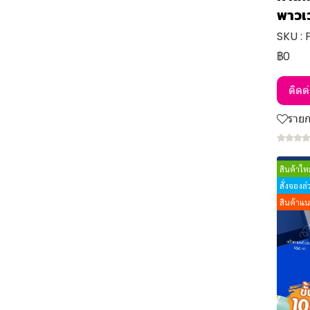
พาวเ
SKU :
฿0
ติดต
ราย
สินค้าใหม
สั่งจองล
สินค้าแ