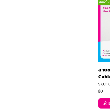
สินค้าใหม
สายช
Cable
SKU :
฿0
เพิ่