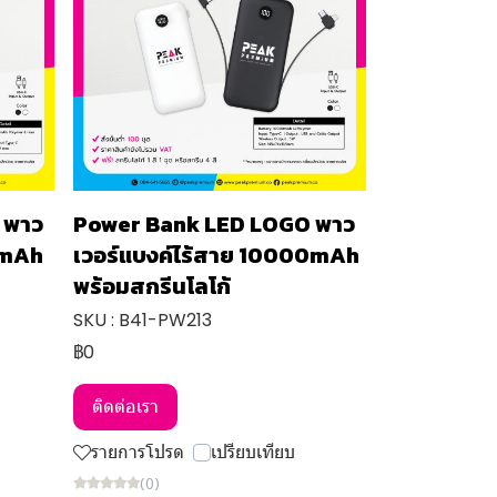
 พาว
Power Bank LED LOGO พาว
0mAh
เวอร์แบงค์ไร้สาย 10000mAh
พร้อมสกรีนโลโก้
SKU : B41-PW213
฿0
ติดต่อเรา
รายการโปรด
เปรียบเทียบ
(0)