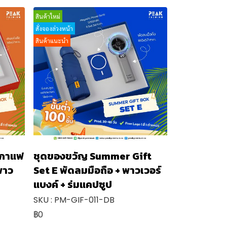
สินค้าใหม่
สั่งจองล่วงหน้า
สินค้าแนะนำ
วกาแฟ
ชุดของขวัญ Summer Gift
พาว
Set E พัดลมมือถือ + พาวเวอร์
แบงค์ + ร่มแคปซูป
SKU : PM-GIF-011-DB
฿0