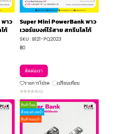
 พาว
Super Mini PowerBank พาว
โก้
เวอร์แบงค์ไร้สาย สกรีนโลโก้
SKU : B121-PQ2023
฿0
ติดต่อเรา
รายการโปรด
เปรียบเทียบ
(0)
สินค้าใหม่
สั่งจองล่วงหน้า
สินค้าแนะนำ