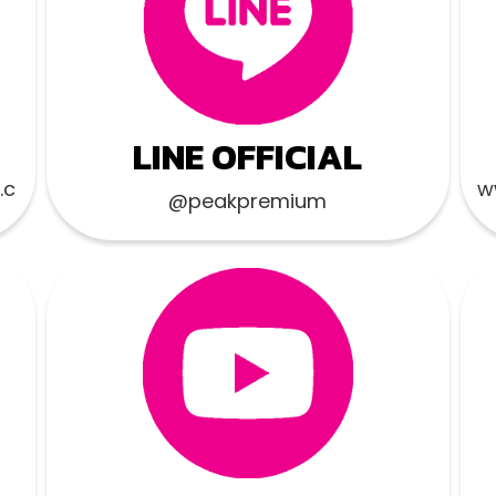
LINE OFFICIAL
.c
w
@peakpremium