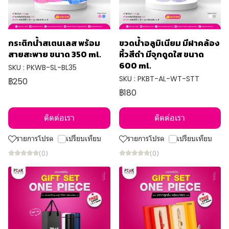
กระติกน้ำสเตนเลส พร้อม
ขวดน้ำอลูมิเนียม มีฝาคล้อง
สายสะพาย ขนาด 350 ml.
หิ้วสีดำ มีจุกดูดใส ขนาด
600 ml.
SKU : PKWB-SL-BL35
SKU : PKBT-AL-WT-STT
฿250
฿180
ติดต่อเรา
ติดต่อเรา
รายการโปรด
เปรียบเทียบ
รายการโปรด
เปรียบเทียบ
(0)
(0)