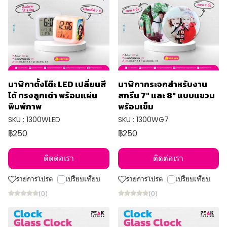
นาฬิกาตั้งโต๊ะ LED เปลี่ยนสี
นาฬิกากระจกสำหรับงาน
ได้ ทรงลูกเต๋า พร้อมแผ่น
สกรีน 7" และ 8" แบบแขวน
พิมพ์ภาพ
พร้อมเข็ม
SKU : 1300WLED
SKU : 1300WG7
฿250
฿250
ติดต่อเรา
ติดต่อเรา
รายการโปรด
เปรียบเทียบ
รายการโปรด
เปรียบเทียบ
(0)
(0)