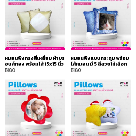
หมอนพิงทรงสี่เหลี่ยม ผ้าบร
หมอนพิงแบบกระดุม พร้อม
อนส์ทอง พร้อมไส้ 15x15 นิ้ว
ไส้หมอน มี 5 สีสวยให้เลือก
฿180
฿180