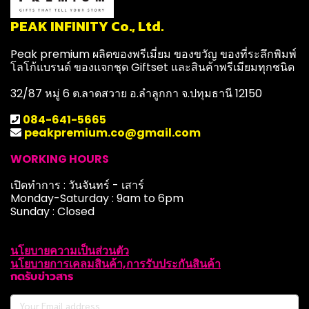
PEAK INFINITY Co., Ltd.
Peak premium ผลิตของพรีเมี่ยม ของขวัญ ของที่ระลึกพิมพ์
โลโก้แบรนด์ ของแจกชุด Giftset และสินค้าพรีเมียมทุกชนิด
32/87 หมู่ 6 ต.ลาดสวาย อ.ลำลูกกา จ.ปทุมธานี 12150
084-641-5665
peakpremium.co@gmail.com
WORKING HOURS
เปิดทำการ : วันจันทร์ - เสาร์
Monday-Saturday : 9am to 6pm
Sunday : Closed
นโยบายความเป็นส่วนตัว
นโยบายการเคลมสินค้า,การรับประกันสินค้า
กดรับข่าวสาร