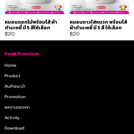
หมอนดอกไม้พร้อมไส้ ผ้า
หมอนดาวใส่หมวก พร้อมไส้
กำมะหยี่ มี 5 สีให้เลือก
ผ้ากำมะหยี่ มี 5 สี ให้เลือก
฿210
฿210
Peak Premium
Home
Product
สินค้าแนะนำ
Promotion
ผลงานของเรา
Activity
Download