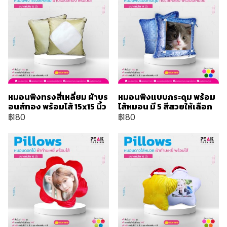
หมอนพิงทรงสี่เหลี่ยม ผ้าบร
หมอนพิงแบบกระดุม พร้อม
อนส์ทอง พร้อมไส้ 15x15 นิ้ว
ไส้หมอน มี 5 สีสวยให้เลือก
฿180
฿180