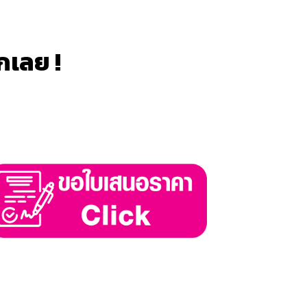
กเลย !