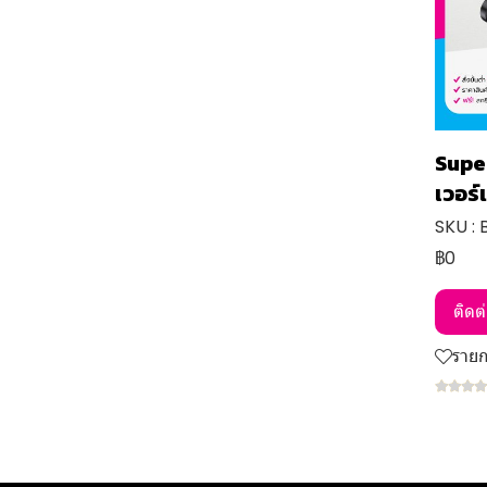
Supe
เวอร์
SKU : 
฿0
ติดต
ราย