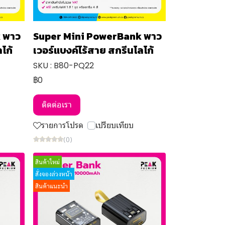
 พาว
Super Mini PowerBank พาว
โก้
เวอร์แบงค์ไร้สาย สกรีนโลโก้
SKU : B80-PQ22
฿0
ติดต่อเรา
รายการโปรด
เปรียบเทียบ
(0)
สินค้าใหม่
สั่งจองล่วงหน้า
สินค้าแนะนำ