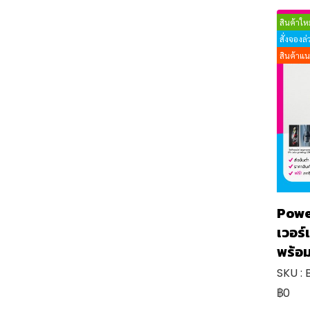
สินค้า New Normal
สินค้าใหม
สั่งจองล
สินค้า Eco Friendly
สินค้าแ
สินค้าสำนักงาน
สินค้า IT Gadget
สมุดโน๊ต,ไดอารี่
ดินสอ ,ปากกา
ที่ตั้งมือถือ
FLASH DRIVE
POWER BANK
SPEAKER
Phone Holder Speaker
Powe
เวอร
USB Cable charger 3
connector
พร้อม
ที่ติดมือถือ Pop Socket
SKU :
฿0
สินค้าอื่นๆ