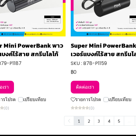
r Mini PowerBank พาว
Super Mini PowerBank
แบงค์ไร้สาย สกรีนโลโก้
เวอร์แบงค์ไร้สาย สกรีนโล
B79-P1187
SKU : B78-P1159
฿0
่อเรา
ติดต่อเรา
การโปรด
เปรียบเทียบ
รายการโปรด
เปรียบเทียบ
(0)
(0)
…
1
2
3
4
5