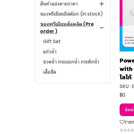
สินค้าแบ่งตามราคา
ของพรีเมียมมีสต๊อก (in stock)
ราคาไม่เกิน 50 บาท
ของพรีเมียมสั่งผลิต (Pre
ราคา 50- 100 บาท
order )
ราคา 101-150 บาท
Gift Set
ราคา 151-200 บาท
แก้วน้ำ
ราคา 201-250 บาท
Powe
ขวดน้ำ กระบอกน้ำ กระติกน้ำ
ราคา 251-300 บาท
with
เสื้อยืด
ราคา 301-400 บาท
โลโก้
กระเป๋า ถุงผ้า
ราคา 401-500 บาท
SKU :
หมอน / ผ้าห่ม
฿0
ราคา 501-600 บาท
ร่มพรีเมี่ยม
ราคา 601 บาท ขึ้นไป
ติดต
พวงกุญแจ
ราย
พัดพลาสติก,พัดลมมือถือ
ของใช้ในบ้าน