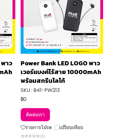
 พาว
Power Bank LED LOGO พาว
0mAh
เวอร์แบงค์ไร้สาย 10000mAh
พร้อมสกรีนโลโก้
SKU : B41-PW213
฿0
ติดต่อเรา
รายการโปรด
เปรียบเทียบ
(0)