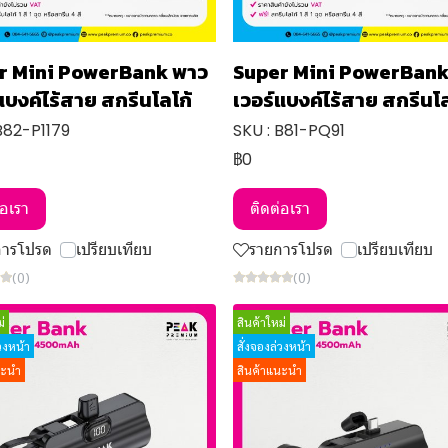
r Mini PowerBank พาว
Super Mini PowerBank
แบงค์ไร้สาย สกรีนโลโก้
เวอร์แบงค์ไร้สาย สกรีนโล
B82-P1179
SKU : B81-PQ91
฿0
่อเรา
ติดต่อเรา
การโปรด
เปรียบเทียบ
รายการโปรด
เปรียบเทียบ
(0)
(0)
่
สินค้าใหม่
่วงหน้า
สั่งจองล่วงหน้า
นะนำ
สินค้าแนะนำ