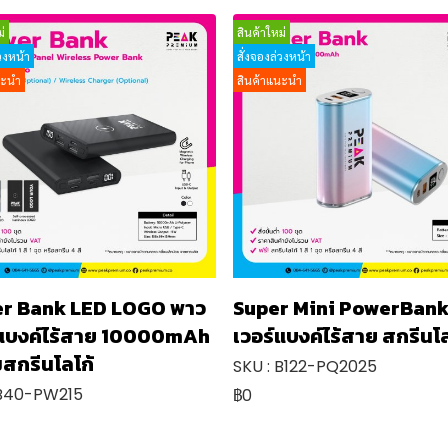
่
สินค้าใหม่
่วงหน้า
สั่งจองล่วงหน้า
นะนำ
สินค้าแนะนำ
r Bank LED LOGO พาว
Super Mini PowerBank
์แบงค์ไร้สาย 10000mAh
เวอร์แบงค์ไร้สาย สกรีนโล
สกรีนโลโก้
SKU : B122-PQ2025
 B40-PW215
฿0