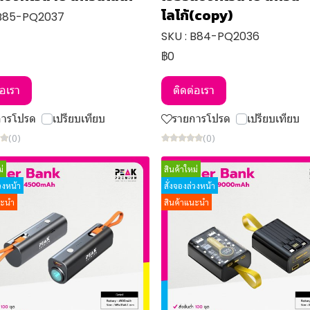
โลโก้(copy)
 B85-PQ2037
SKU : B84-PQ2036
฿0
่อเรา
ติดต่อเรา
การโปรด
เปรียบเทียบ
รายการโปรด
เปรียบเทียบ
(0)
(0)
่
สินค้าใหม่
่วงหน้า
สั่งจองล่วงหน้า
นะนำ
สินค้าแนะนำ