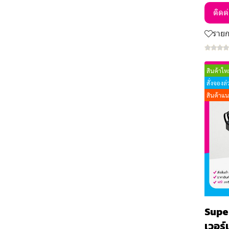
สินค้าตามหมวด
เข็มกลัด brooch
ติดต
Gift Set
แก้วเซรามิค
ที่เปิดขวด
ราย
Seasonal Products
แก้วน้ำอื่นๆ
กระจก mirror
กระเป๋า ถุงผ้า
สินค้าหน้าฝน
กล่องข้าว
สินค้าใหม
ขวดน้ำสเตนเลส อลูมิเนียม
สินค้าสงกรานต์
เก้าอี้
สั่งจองล
กระบอกน้ำ กระติกน้ำ
สินค้าแ
ร่มพรีเมียม
หมอน & ผ้าห่ม
หมวก
เสื้อ
จานเซรามิก
จิ๊กซอว์
Supe
กรอบรูป , คริสตัล
เวอร์