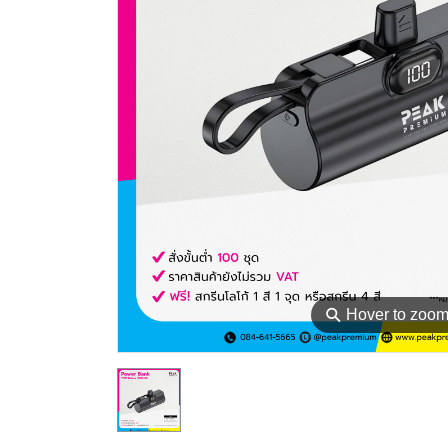
⚲
Hover to zoo