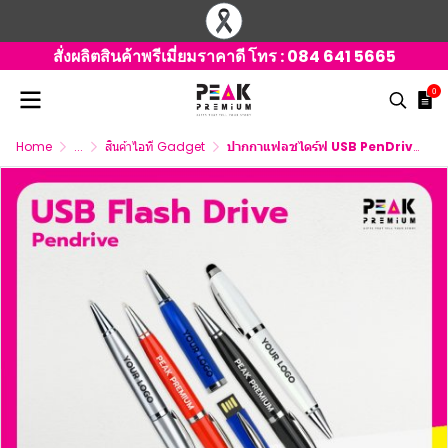
สั่งผลิตสินค้าพรีเมี่ยมราคาดี โทร :
084 641 5665
0
Home
...
สินค้าไอที Gadget
ปากกาแฟลชไดร์ฟ USB PenDrive พรีเมี่ยม สกรีนโลโก้ฟรี