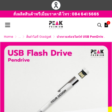
สั่งผลิตสินค้าพรีเมี่ยมราคาดี โทร :
084 641 5665
0
Home
...
สินค้าไอที Gadget
ปากกาแฟลชไดร์ฟ USB PenDrive พรีเมี่ยม สกรีนโลโก้ฟรี