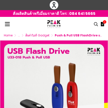
สั่งผลิตสินค้าพรีเมี่ยมราคาดี โทร :
084 641 5665
0
Home
...
สินค้าไอที Gadget
Push & Pull USB FlashDrive แฟลชไดร์ฟ พร้อมสกรีนโลโก้