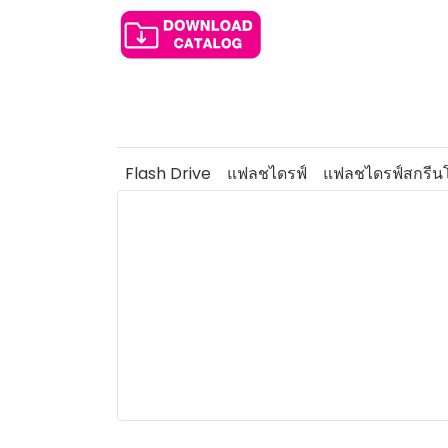
Flash Drive
แฟลชไดรฟ์
แฟลชไดรฟ์สกรีนโ