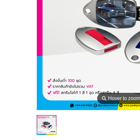
⚲
Hover to zoo