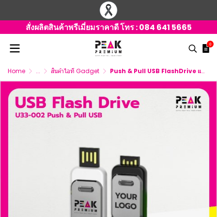
สั่งผลิตสินค้าพรีเมี่ยมราคาดี โทร :
084 641 5665
0
Home
...
สินค้าไอที Gadget
Push & Pull USB FlashDrive แฟลชไดร์ฟ พร้อมสกรีนโลโก้