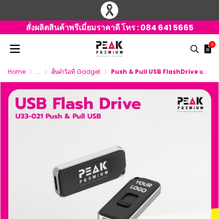
สั่งผลิตสินค้าพรีเมี่ยมราคาดี โทร :
084 641 5665
0
Home
...
สินค้าไอที Gadget
Push & Pull USB FlashDrive แฟลชไดร์ฟ พร้อมสกรีนโลโก้