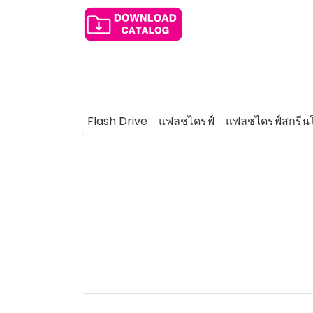
Flash Drive
แฟลชไดรฟ์
แฟลชไดรฟ์สกรีนโ