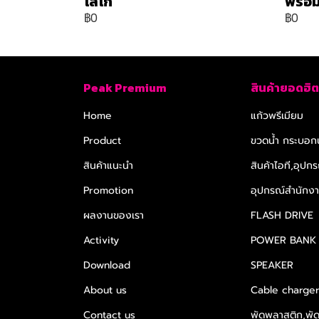
โลโก้
พร้อม
฿0
฿0
Peak Premium
สินค้ายอดฮิต
Home
แก้วพรีเมียม
Product
ขวดน้ำ กระบอกน
สินค้าแนะนำ
สินค้าไอที,อุปกร
Promotion
อุปกรณ์สำนักงาน
ผลงานของเรา
FLASH DRIVE
Activity
POWER BANK
Download
SPEAKER
About us
Cable charge
Contact us
พัดพลาสติก,พั