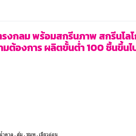
 ทรงกลม พร้อมสกรีนภาพ สกรีนโลโก้ 
มต้องการ ผลิตขั้นต่ำ 100 ชิ้นขึ้นไ
, น้ำตาล , ส้ม , ชมพู , เขียวอ่อน