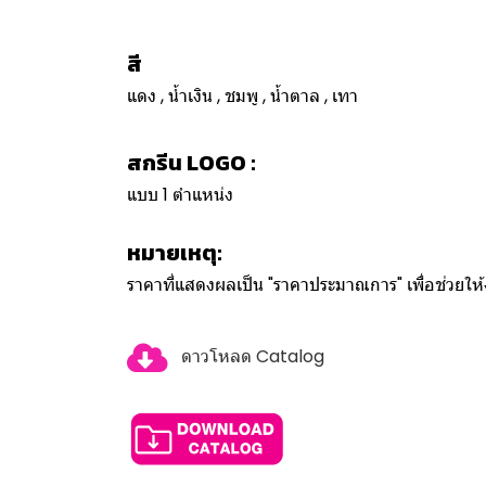
สี
แดง , น้ำเงิน , ชมพู , น้ำตาล , เทา
สกรีน LOGO :
แบบ 1 ตำแหน่ง
หมายเหตุ:
ราคาที่แสดงผลเป็น "ราคาประมาณการ" เพื่อช่วยใ
ดาวโหลด Catalog