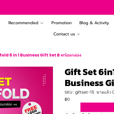
Recommended
Promotion
Blog & Activity
Contact us
xfold 6 in 1 Business Gift Set B พร้อมกล่อง
Gift Set 6in
Business Gi
SKU : giftset-15
ขายแล้ว 0
฿0