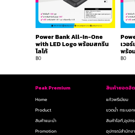
Power Bank All-In-One
Powe
with LED Logo พร้อมสกรีน
เวอร
โลโก้
พร้อม
฿0
฿0
Peak Premium
สินค้ายอดฮิต
Home
แก้วพรีเมียม
Product
ขวดน้ำ กระบอกน
สินค้าแนะนำ
สินค้าไอที,อุปกร
Promotion
อุปกรณ์สำนักงาน