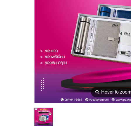
⚲
Hover to zoo