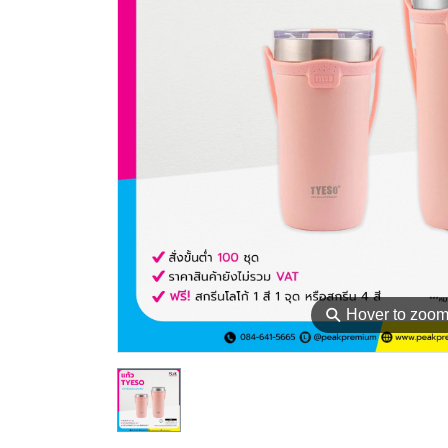
⚲
Hover to zoo