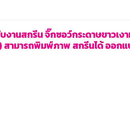
ำหรับงานสกรีน จิ๊กซอว์กระดาษขาวเ
อ) สามารถพิมพ์ภาพ สกรีนได้ ออก