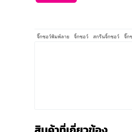
จิ๊กซอว์พิมพ์ลาย
จิ้กซอว์
สกรีนจิ้กซอว์
จิ๊
สินค้าที่เกี่ยวข้อง