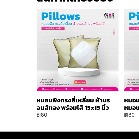
หมอนพิงทรงสี่เหลี่ยม ผ้าบร
หมอน
อนส์ทอง พร้อมไส้ 15x15 นิ้ว
หมอน 
฿180
฿180