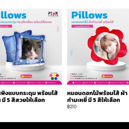
พิงแบบกระดุม พร้อมไส้
หมอนดอกไม้พร้อมไส้ ผ้า
มี 5 สีสวยให้เลือก
กำมะหยี่ มี 5 สีให้เลือก
฿210