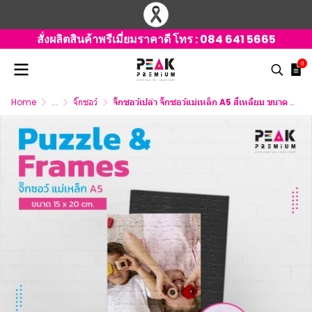
สั่งผลิตสินค้าพรีเมี่ยมราคาดี โทร :
084 641 5665
0
Home
...
จิ๊กซอว์
จิ๊กซอว์เปล่า จิ๊กซอว์แม่เหล็ก A5 สี่เหลี่ยม ขนาด 15x20 ซม.