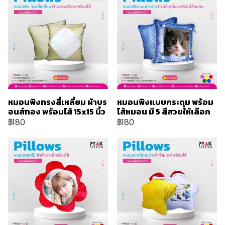
หมอนพิงทรงสี่เหลี่ยม ผ้าบร
หมอนพิงแบบกระดุม พร้อม
อนส์ทอง พร้อมไส้ 15x15 นิ้ว
ไส้หมอน มี 5 สีสวยให้เลือก
฿180
฿180