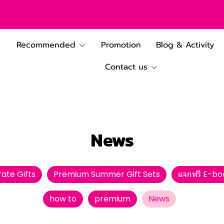
Recommended
Promotion
Blog & Activity
Contact us
News
ate Gifts
Premium Summer Gift Sets
แจกฟรี E-bo
how to
premium
News