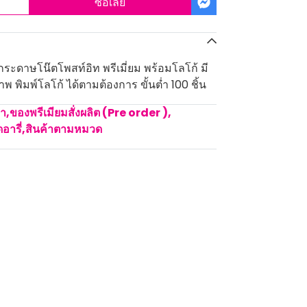
ซื้อเลย
ะดาษโน๊ตโพสท์อิท พรีเมี่ยม พร้อมโลโก้ มี
พ พิมพ์โลโก้ ได้ตามต้องการ ขั้นต่ำ 100 ชิ้น
คา
,
ของพรีเมียมสั่งผลิต (Pre order )
,
อารี่
,
สินค้าตามหมวด