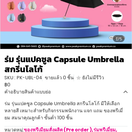
1/5
ร่ม รุ่นแปคซูล Capsule Umbrella
สกรีนโลโก้
SKU : PK-UBL-04
ขายแล้ว 0 ชิ้น
ยังไม่มีรีวิว
฿0
คำอธิบายสินค้าแบบย่อ
ร่ม รุ่นแปคซูล Capsule Umbrella สกรีนโลโก้ มีให้เลือก
หลายสี เหมาะสำหรับกิจกรรมพนักงาน แจก แถม ของพรีเมี่
ยม สมนาคุณลูกค้า ขั้นต่ำ 100 ชิ้น
หมวดหมู่:
ของพรีเมียมสั่งผลิต (Pre order )
,
ร่มพรีเมี่ยม
,