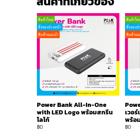
สินค้าที่เกี่ยวข้อง
สินค้าใหม่
สินค้าใหม
สั่งจองล่วงหน้า
สั่งจองล่
สินค้าแนะนำ
สินค้าแ
Power Bank All-In-One
Powe
with LED Logo พร้อมสกรีน
เวอร
โลโก้
พร้อม
฿0
฿0