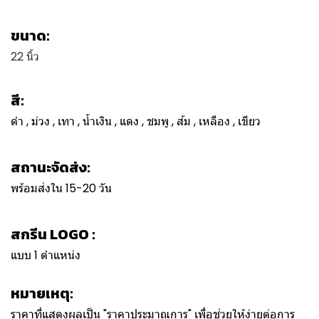
ขนาด:
22 นิ้ว
สี:
ดำ , ม่วง , เทา , น้ำเงิน , แดง , ชมพู , ส้ม , เหลือง , เขียว
สถานะจัดส่ง:
พร้อมส่งใน 15-20 วัน
สกรีน LOGO :
แบบ 1 ตำแหน่ง
หมายเหตุ:
ราคาที่แสดงผลเป็น "ราคาประมาณการ" เพื่อช่วยให้ง่ายต่อการ