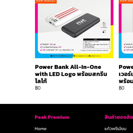
สินค้าแนะนำ
สินค้าแ
Power Bank All-In-One
Powe
with LED Logo พร้อมสกรีน
เวอร
โลโก้
พร้อม
฿0
฿0
Peak Premium
สินค้ายอดฮิต
Home
แก้วพรีเมียม