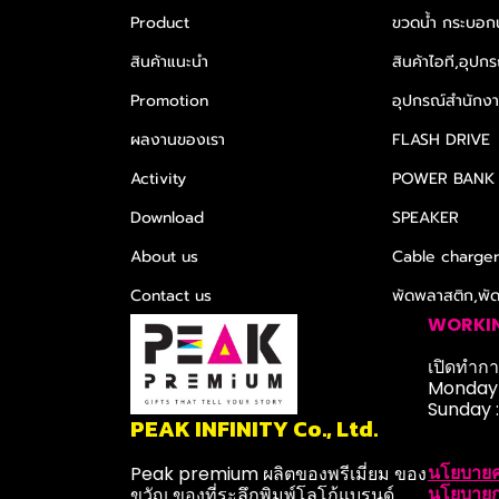
Product
ขวดน้ำ กระบอกน
สินค้าแนะนำ
สินค้าไอที,อุปกร
Promotion
อุปกรณ์สำนักงาน
ผลงานของเรา
FLASH DRIVE
Activity
POWER BANK
Download
SPEAKER
About us
Cable charge
Contact us
พัดพลาสติก,พั
WORKI
เปิดทำการ
Monday-
Sunday 
PEAK INFINITY Co., Ltd.
นโยบายค
Peak premium ผลิตของพรีเมี่ยม ของ
นโยบายก
ขวัญ ของที่ระลึกพิมพ์โลโก้แบรนด์