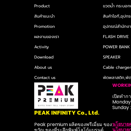
Product
ขวดน้ำ กระบอกน
สินค้าแนะนำ
สินค้าไอที,อุปกร
Promotion
อุปกรณ์สำนักงาน
ผลงานของเรา
FLASH DRIVE
Activity
POWER BANK
Download
SPEAKER
About us
Cable charge
Contact us
พัดพลาสติก,พั
WORKI
เปิดทำการ
Monday-
Sunday 
PEAK INFINITY Co., Ltd.
นโยบายค
Peak premium ผลิตของพรีเมี่ยม ของ
นโยบายก
ขวัญ ของที่ระลึกพิมพ์โลโก้แบรนด์