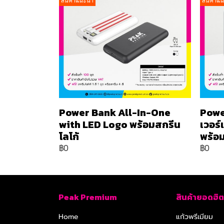
สินค้าแนะนำ
สินค้าแ
Power Bank All-In-One
Powe
with LED Logo พร้อมสกรีน
เวอร
โลโก้
พร้อม
฿0
฿0
Peak Premium
สินค้ายอดฮิต
Home
แก้วพรีเมียม