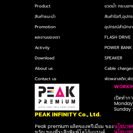
Product
ขวดน้ำ กระบอกน
สินค้าแนะนำ
สินค้าไอที,อุปกร
Promotion
อุปกรณ์สำนักงาน
ผลงานของเรา
FLASH DRIVE
Activity
POWER BANK
Download
SPEAKER
About us
Cable charge
Contact us
พัดพลาสติก,พั
WORKI
เปิดทำการ
Monday-
Sunday 
PEAK INFINITY Co., Ltd.
นโยบายค
Peak premium ผลิตของพรีเมี่ยม ของ
นโยบายก
ขวัญ ของที่ระลึกพิมพ์โลโก้แบรนด์