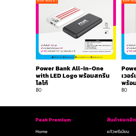
สินค้าแนะนำ
สินค้าแ
Power Bank All-In-One
Powe
with LED Logo พร้อมสกรีน
เวอร
โลโก้
พร้อม
฿0
฿0
Peak Premium
สินค้ายอดฮิต
Home
แก้วพรีเมียม