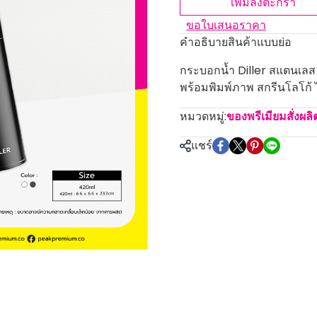
เพิ่มลงตะกร้า
ขอใบเสนอราคา
คำอธิบายสินค้าแบบย่อ
กระบอกน้ำ Diller สแตนเลส
พร้อมพิมพ์ภาพ สกรีนโลโก้ ได
หมวดหมู่:
ของพรีเมียมสั่งผล
แชร์