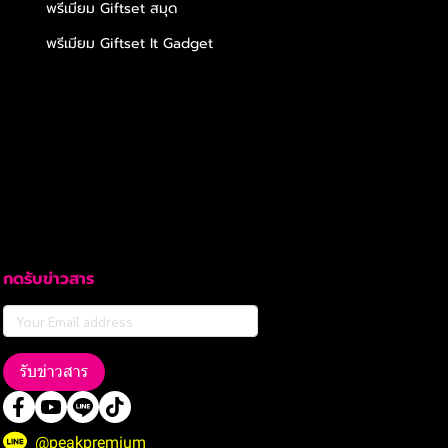
พรีเมียม Giftset สมุด
พรีเมียม Giftset It Gadget
กดรับข่าวสาร
รับข่าวสาร
@peakpremium