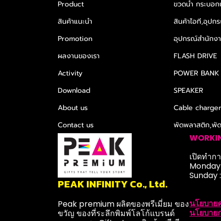
Product
ขวดน้ำ กระบอกน
สินค้าแนะนำ
สินค้าไอที,อุปกร
Promotion
อุปกรณ์สำนักงาน
ผลงานของเรา
FLASH DRIVE
Activity
POWER BANK
Download
SPEAKER
About us
Cable charge
Contact us
พัดพลาสติก,พั
WORKI
เปิดทำการ
Monday-
Sunday 
PEAK INFINITY Co., Ltd.
นโยบายค
Peak premium ผลิตของพรีเมี่ยม ของ
นโยบายก
ขวัญ ของที่ระลึกพิมพ์โลโก้แบรนด์