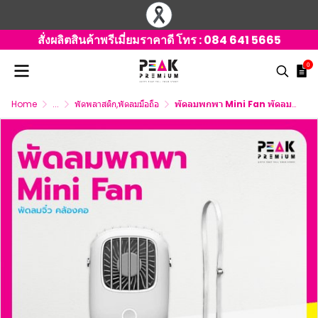
สั่งผลิตสินค้าพรีเมี่ยมราคาดี โทร :
084 641 5665
0
Home
...
พัดพลาสติก,พัดลมมือถือ
พัดลมพกพา Mini Fan พัดลมจิ๋ว คล้องคอ พร้อมภาพ พิมพ์โลโก้