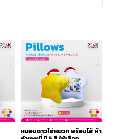
หมอนดาวใส่หมวก พร้อมไส้ ผ้า
กำมะหยี่ มี 5 สี ให้เลือก