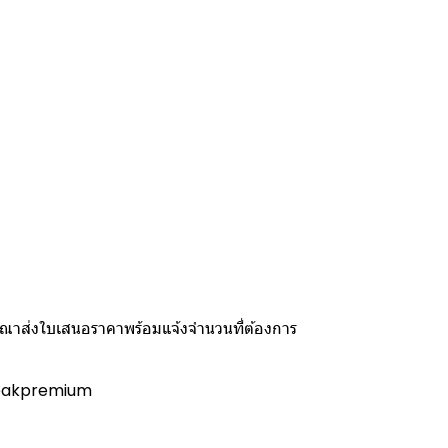
รุณาส่งใบเสนอราคาพร้อมแจ้งจำนวนที่ต้องการ
 @peakpremium