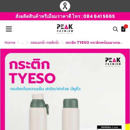
สั่งผลิตสินค้าพรีเมี่ยมราคาดี โทร :
084 641 5665
0
Home
...
กระบอกน้ำ กระติกน้ำ
กระติก TYESO กระติกพร้อมยางรองแก้ว ฝาปิด / ฝาถ้วย มีหูหิ้ว