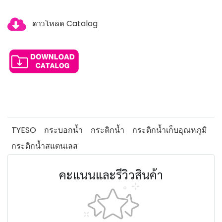
ดาวโหลด Catalog
TYESO
กระบอกน้ำ
กระติกน้ำ
กระติกน้ำเก็บอุณหภูมิ
กระติกน้ำสแตนเลส
คะแนนและรีวิวสินค้า