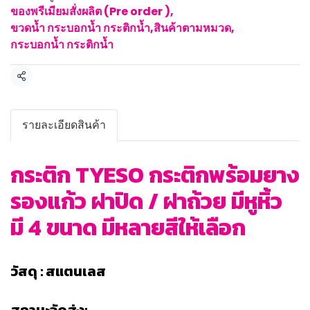
ของพรีเมียมสั่งผลิต (Pre order )
,
ขวดน้ำ กระบอกน้ำ กระติกน้ำ
,
สินค้าตามหมวด
,
กระบอกน้ำ กระติกน้ำ
แชร์
รายละเอียดสินค้า
กระติก TYESO กระติกพร้อมยาง
รองแก้ว ฝาปิด / ฝาถ้วย มีหูหิ้ว
มี 4 ขนาด มีหลายสีให้เลือก
วัสดุ : สแตนเลส