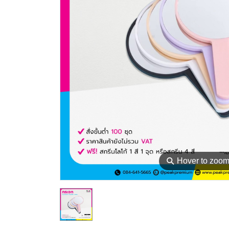
⚲
Hover to zoo