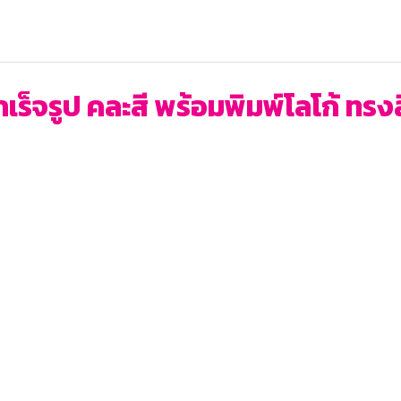
ร็จรูป คละสี พร้อมพิมพ์โลโก้ ทรงส