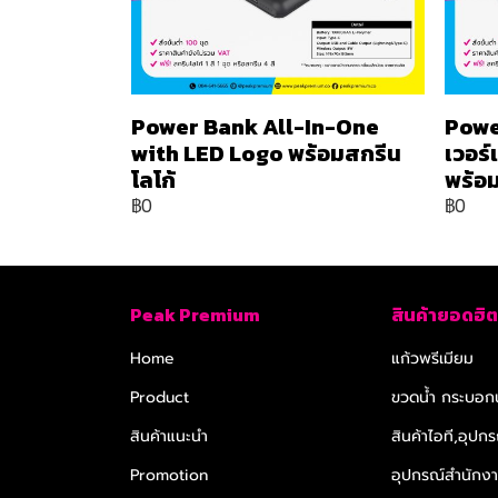
Power Bank All-In-One
Powe
with LED Logo พร้อมสกรีน
เวอร
โลโก้
พร้อม
฿0
฿0
Peak Premium
สินค้ายอดฮิต
Home
แก้วพรีเมียม
Product
ขวดน้ำ กระบอกน
สินค้าแนะนำ
สินค้าไอที,อุปกร
Promotion
อุปกรณ์สำนักงาน