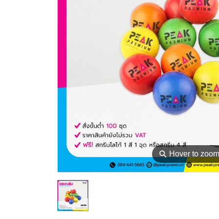
⚲
Hover to zoo