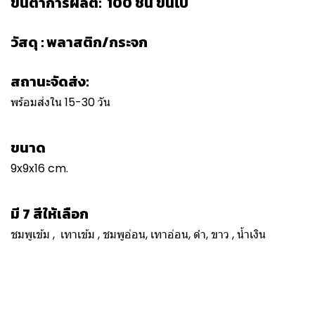
ขั้นต่ำการผลิต: 100 ชิ้น ขึ้นไป
วัสดุ : พลาสติก/กระจก
สถานะจัดส่ง:
พร้อมส่งใน 15-30 วัน
ขนาด
9x9x16 cm.
มี 7 สีให้เลือก
ชมพูเข้ม , เทาเข้ม , ชมพูอ่อน, เทาอ่อน, ดำ, ขาว , น้ำเงิน