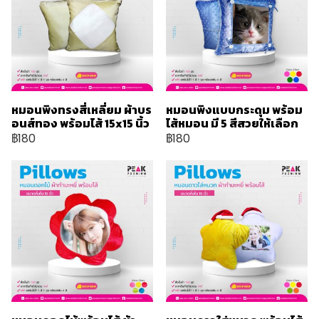
หมอนพิงทรงสี่เหลี่ยม ผ้าบร
หมอนพิงแบบกระดุม พร้อม
อนส์ทอง พร้อมไส้ 15x15 นิ้ว
ไส้หมอน มี 5 สีสวยให้เลือก
฿180
฿180