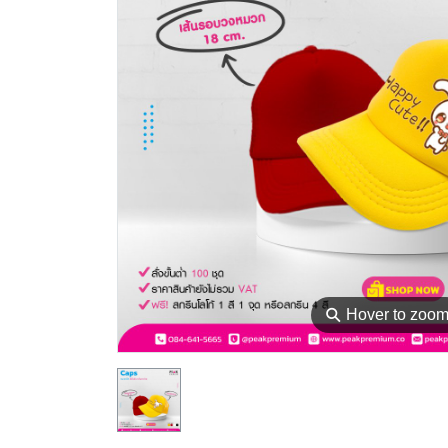
⚲
Hover to zoo