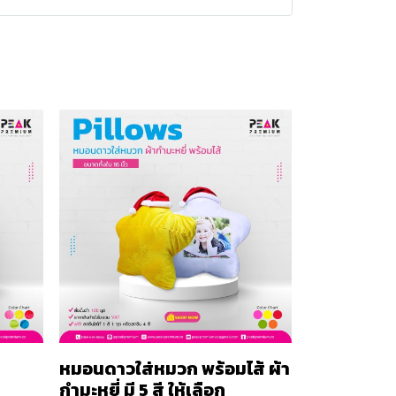
หมอนดาวใส่หมวก พร้อมไส้ ผ้า
กำมะหยี่ มี 5 สี ให้เลือก