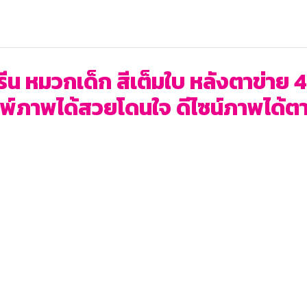
น หมวกเด็ก สีเต็มใบ หลังตาข่าย 4
ิมพ์ภาพได้สวยโดนใจ ดีไซน์ภาพได้