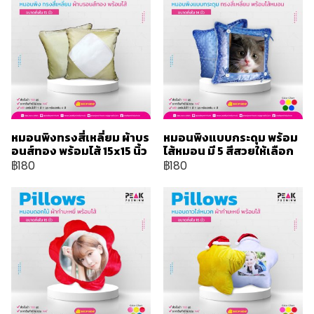
หมอนพิงทรงสี่เหลี่ยม ผ้าบร
หมอนพิงแบบกระดุม พร้อม
อนส์ทอง พร้อมไส้ 15x15 นิ้ว
ไส้หมอน มี 5 สีสวยให้เลือก
฿180
฿180