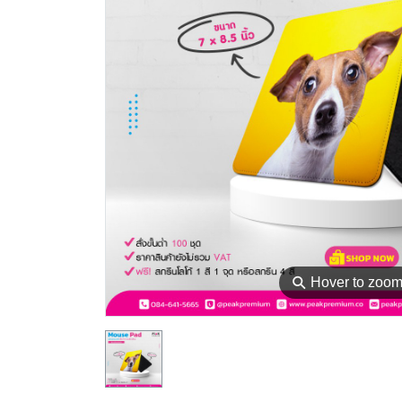
⚲
Hover to zoo