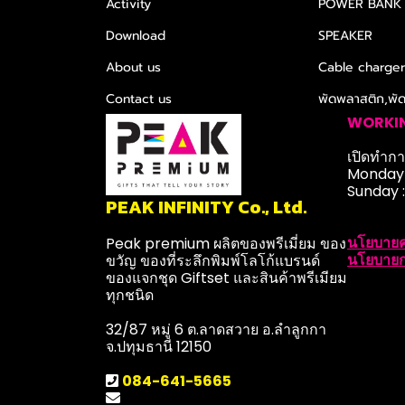
Activity
POWER BANK
Download
SPEAKER
About us
Cable charge
Contact us
พัดพลาสติก,พั
WORKI
เปิดทำการ
Monday-
Sunday 
PEAK INFINITY Co., Ltd.
นโยบายค
Peak premium ผลิตของพรีเมี่ยม ของ
นโยบายก
ขวัญ ของที่ระลึกพิมพ์โลโก้แบรนด์
ของแจกชุด Giftset และสินค้าพรีเมียม
ทุกชนิด
32/87 หมู่ 6 ต.ลาดสวาย อ.ลำลูกกา
จ.ปทุมธานี 12150
084-641-5665