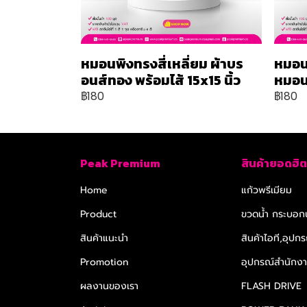
หมอนพิงทรงสี่เหลี่ยม ผ้าบร
หมอน
อนส์ทอง พร้อมไส้ 15x15 นิ้ว
หมอน 
฿180
฿180
Peak Premium
สินค้ายอดฮิต
Home
แก้วพรีเมียม
Product
ขวดน้ำ กระบอกน
สินค้าแนะนำ
สินค้าไอที,อุปกร
Promotion
อุปกรณ์สำนักงาน
ผลงานของเรา
FLASH DRIVE