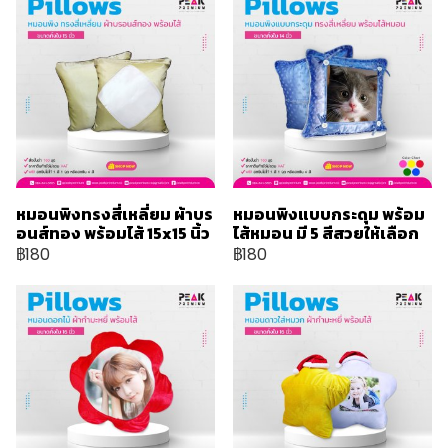
หมอนพิงทรงสี่เหลี่ยม ผ้าบร
หมอนพิงแบบกระดุม พร้อม
อนส์ทอง พร้อมไส้ 15x15 นิ้ว
ไส้หมอน มี 5 สีสวยให้เลือก
฿180
฿180