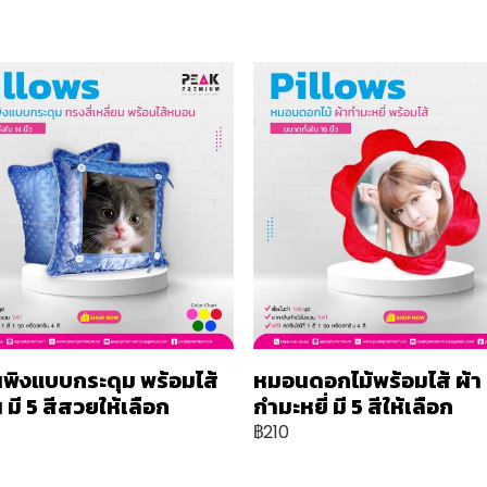
พิงแบบกระดุม พร้อมไส้
หมอนดอกไม้พร้อมไส้ ผ้า
มี 5 สีสวยให้เลือก
กำมะหยี่ มี 5 สีให้เลือก
฿210