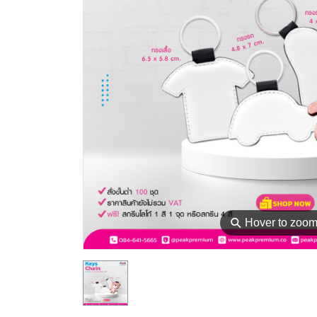
⚲
Hover to zoo