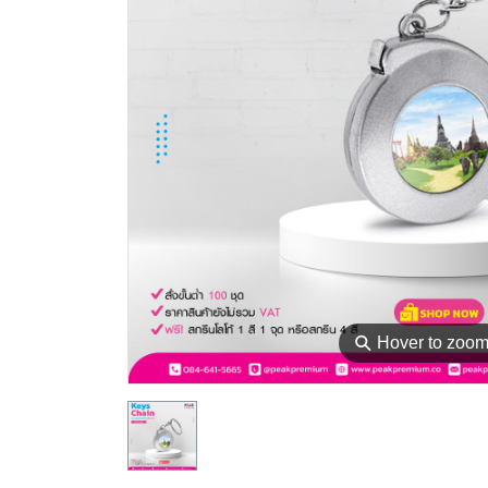
⚲
Hover to zoo