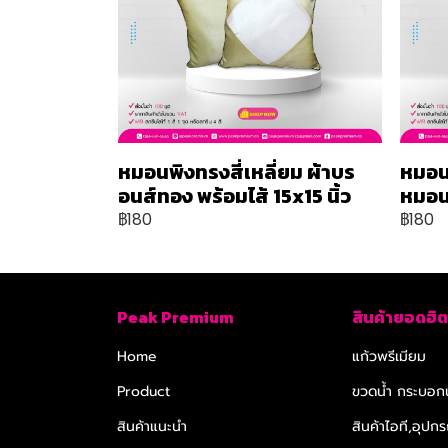
หมอนพิงทรงสี่เหลี่ยม ผ้าบร
หมอน
อนส์ทอง พร้อมไส้ 15x15 นิ้ว
หมอน 
฿180
฿180
Peak Premium
สินค้ายอดฮิต
Home
แก้วพรีเมียม
Product
ขวดน้ำ กระบอกน
สินค้าแนะนำ
สินค้าไอที,อุปกร