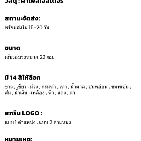
วัสดุ : ผ้าโพลีเอสเตอร์
สถานะจัดส่ง:
พร้อมส่งใน 15-20 วัน
ขนาด
เส้นรอบวงหมวก 22 ซม.
มี 14 สีให้ลือก
ขาว , เขียว , ม่วง , กรมท่า , เทา , น้ำตาล , ชมพูอ่อน , ชมพูเข้ม ,
ส้ม , น้ำเงิน , เหลือง , ฟ้า , แดง , ดำ
สกรีน LOGO :
แบบ 1 ตำแหน่ง , แบบ 2 ตำแหน่ง
หมายเหตุ: