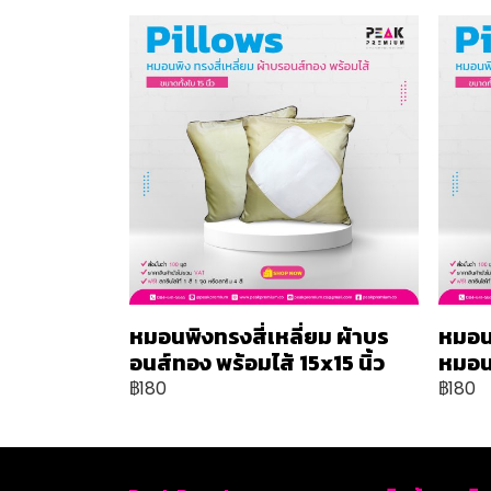
หมอนพิงทรงสี่เหลี่ยม ผ้าบร
หมอน
อนส์ทอง พร้อมไส้ 15x15 นิ้ว
หมอน 
฿180
฿180