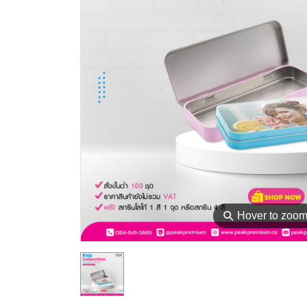
⚲
Hover to zoo