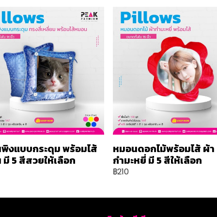
พิงแบบกระดุม พร้อมไส้
หมอนดอกไม้พร้อมไส้ ผ้า
มี 5 สีสวยให้เลือก
กำมะหยี่ มี 5 สีให้เลือก
฿210