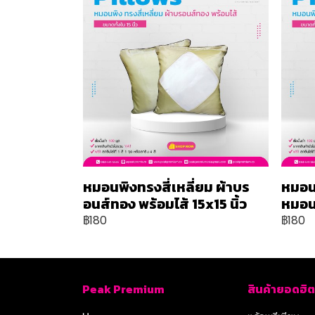
หมอนพิงทรงสี่เหลี่ยม ผ้าบร
หมอน
อนส์ทอง พร้อมไส้ 15x15 นิ้ว
หมอน 
฿180
฿180
Peak Premium
สินค้ายอดฮิต