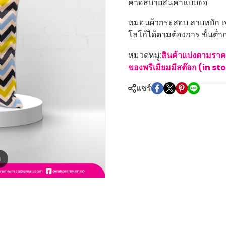
คำอธิบายสินค้าแบบย่อ
หมอนผ้ากระสอบ ลายหยัก เจา
โลโก้ได้ตามต้องการ ขั้นต่ำก
หมวดหมู่:
สินค้าแบ่งตามรา
ของพรีเมียมมีสต๊อก (in st
แชร์
m