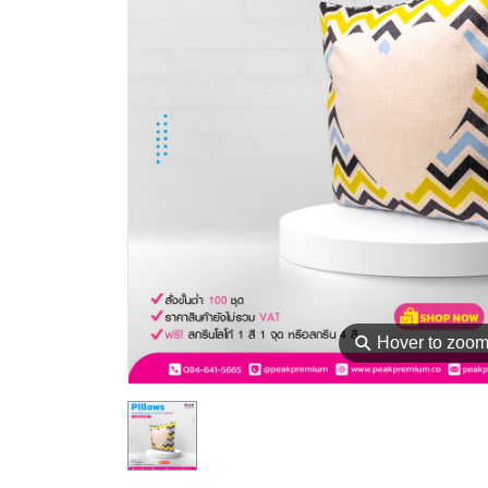
⚲
Hover to zoo